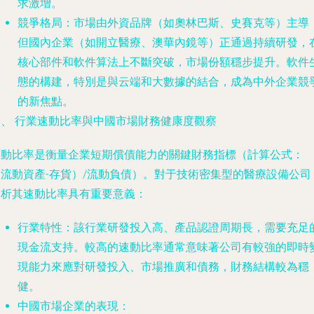
求激增。
競爭格局
：市場由外資品牌（如奧林巴斯、史賽克等）主導
但國內企業（如開立醫療、澳華內鏡等）正通過持續研發，
核心部件和軟件算法上不斷突破，市場份額穩步提升。軟件
態的構建，特別是與云端和大數據的結合，成為中外企業競
的新焦點。
三、 行業速動比率與中國市場財務健康度觀察
速動比率是衡量企業短期償債能力的關鍵財務指標（計算公式：
（流動資產-存貨）/流動負債）。對于技術密集型的醫療設備公司
分析其速動比率具有重要意義：
行業特性
：該行業研發投入高、產品認證周期長，需要充足
現金流支持。較高的速動比率通常意味著公司有較強的即時
現能力來應對研發投入、市場推廣和債務，財務結構較為穩
健。
中國市場企業的表現
：