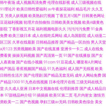
韩午夜场
成人视频高清免费
伦理在线影视
成人三级视频在线
91理论片
欧美日韩性爱福利
av午夜探花福利
精品毛片
久久叉
叉
另类人妖视频
欧美熟妇穴视频
丁香五月V国产
日韩黄色网址
豆花福利视频
轮理片自拍偷拍
日韩欧美美女视频
欧美A级黄色
影院
丁香影视五月花
福利视频电影久久
污污污污免费
91金典
免费
欧美三级日本
成人在线吃瓜网站
成人岛国影院
成人动漫二
区三区
久草在线最新
日韩精品推荐
国产精品一区自拍
男人天堂
a片123
另类视频欧美
国产在线直播
亚洲卡一卡二
成人在线免
费看黄
操操无码视频
国产高清第一页
91国产在线播放
国产女
人夜夜做
国产在线小视频
91com
91豆花成人
哪里有A片网址
精产国品
香蕉视频国产精品
91九色福利
成人国产无线视
欧美
日韩性生活片
国产伦理剧
国产精品无套无码
成年人网站免费
国
产精品1000
91九色在线视频
日本伦理片在线
三级无码在线天
堂
久久成人亚洲
日本中文视频在线
伦理剧推荐
国产成人精品日
本
97甜桃品种介绍
91插插插
欧美SE第二页
毛片内射女
激情另
类欧美一二
国产色视频
孕妇三级av无码
日韩欧美色综合
美女