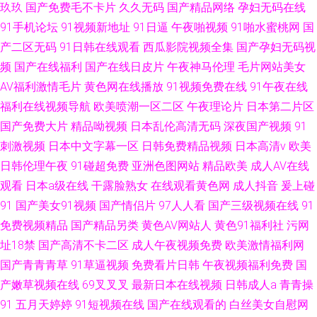
玖玖
国产免费毛不卡片
久久无码
国产精品网络
孕妇无码在线
91手机论坛
91视频新地址
91日逼
午夜啪视频
91啪水蜜桃网
国
产二区无码
91日韩在线观看
西瓜影院视频全集
国产孕妇无码视
频
国产在线福利
国产在线日皮片
午夜神马伦理
毛片网站美女
AV福利激情毛片
黄色网在线播放
91视频免费在线
91午夜在线
福利在线视频导航
欧美喷潮一区二区
午夜理论片
日本第二片区
国产免费大片
精品呦视频
日本乱伦高清无码
深夜国产视频
91
刺激视频
日本中文字幕一区
日韩免费精品视频
日本高清v
欧美
日韩伦理午夜
91碰超免费
亚洲色图网站
精品欧美
成人AV在线
观看
日本a级在线
干露脸熟女
在线观看黄色网
成人抖音
爰上碰
91
国产美女91视频
国产情侣片
97人人看
国产三级视频在线
91
免费视频精品
国产精品另类
黄色AV网站人
黄色91福利社
污网
址18禁
国产高清不卡二区
成人午夜视频免费
欧美激情福利网
国产青青青草
91草逼视频
免费看片日韩
午夜视频福利免费
国
产嫩草视频在线
69叉叉叉
最新日本在线视频
日韩成人a
青青操
91
五月天婷婷
91短视频在线
国产在线观看的
白丝美女自慰网