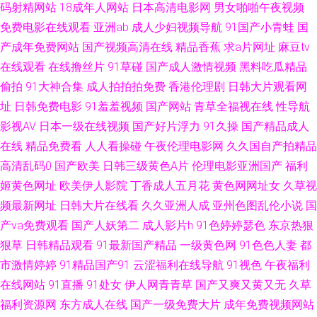
码射精网站
18成年人网站
日本高清电影网
男女啪啪午夜视频
免费电影在线观看
亚洲ab
成人少妇视频导航
91国产小青蛙
国
情影院 国内成人精品 91福利姬在线看 激情图片97 91官方视频网站 夜夜骑
产成年免费网站
国产视频高清在线
精品香蕉
求a片网址
麻豆tv
在线观看
在线撸丝片
91草碰
国产成人激情视频
黑料吃瓜精品
人人乐 国产日韩久久 五月天婷婷社区 91大神合集在线 福利区站91 欧美综合
偷拍
91大神合集
成人拍拍拍免费
香港伦理剧
日韩大片观看网
精品 九九这里有精品视频 豆花社区网址 老熟女视频一区二区三 91岛国婷婷
址
日韩免费电影
91羞羞视频
国产网站
青草全福视在线
性导航
影视AV
日本一级在线视频
国产好片浮力
91久操
国产精品成人
超碰97人人爽 91网址在线看视频 精品国产成人麻豆 五月婷婷蜜桃在线 成人
在线
精品免费看
人人看操碰
午夜伦理电影网
久久国自产拍精品
高清乱码0
国产欧美
日韩三级黄色A片
伦理电影亚洲国产
福利
黄AA片 日本在线不卡一区 91看片免费看 久久国产性爱电影 A站最新免费在
姬黄色网址
欧美伊人影院
丁香成人五月花
黄色网网址女
久草视
频最新网址
日韩大片在线看
久久亚洲人成
亚州色图乱伦小说
国
线视频 在线伦理写真影院 人妻精品久久在线 91在线看视频 三级无码不卡 AV
产va免费观看
国产人妖第二
成人影片h
91色婷婷瑟色
东京热狠
狠草
日韩精品观看
91最新国产精品
一级黄色网
91色色人妻
都
福利院 亚洲97婷婷亚洲 九一次元网站 91青娱乐福利视频 四虎色站 免费版
市激情婷婷
91精品国产91
云涩福利在线导航
91视色
午夜福利
91网页 91色美白乳 视频网址大全 91超碰人妻与人人 后入学生网站 福利社
在线网站
91直播
91处女
伊人网青青草
国产又爽又黄又无
久草
福利资源网
东方成人在线
国产一级免费大片
成年免费视频网站
老司机69 一级欧美 国产盗摄资源网 91福利射视频 欧美丝袜性爱 阿V欧美视