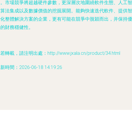
礎。市場競爭將超越硬件參數，更深層次地圍繞軟件生態、人工
能算法集成以及數據價值的挖掘展開。能夠快速迭代軟件、提供
能化整體解決方案的企業，更有可能在競爭中脫穎而出，并保持
異的財務穩健性。
若轉載，請注明出處：http://www.jxala.cn/product/34.html
新時間：2026-06-18 14:19:26