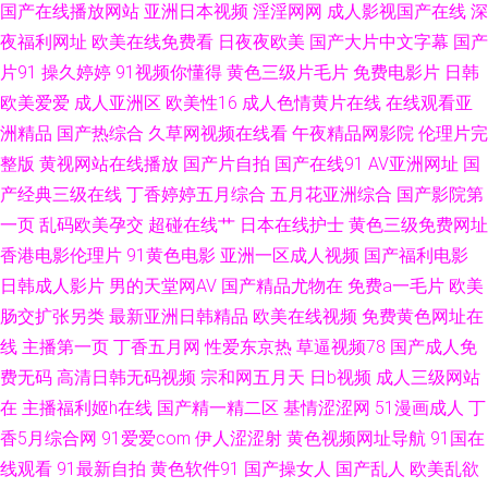
国产在线播放网站
亚洲日本视频
淫淫网网
成人影视国产在线
深
夜福利网址
欧美在线免费看
日夜夜欧美
国产大片中文字幕
国产
频 亚洲骚逼网 国外碰视频网站91 精品欧美色综合 日韩大片伦理 五月激情深
片91
操久婷婷
91视频你懂得
黄色三级片毛片
免费电影片
日韩
欧美爱爱
成人亚洲区
欧美性16
成人色情黄片在线
在线观看亚
爱传媒 亚洲有码啪啪视频 精品久久网 91免费视频黑丝 九一干逼视频 97视频
洲精品
国产热综合
久草网视频在线看
午夜精品网影院
伦理片完
久久 91操鸡 欧美电影色色 91青青草青娱乐分类 色呦呦网站入口国 国产专区
整版
黄视网站在线播放
国产片自拍
国产在线91
AV亚洲网址
国
产经典三级在线
丁香婷婷五月综合
五月花亚洲综合
国产影院第
中文字幕 91久久国产一区二区 欧美少妇 91站能在线免费观看 色悠悠中文视
一页
乱码欧美孕交
超碰在线艹
日本在线护士
黄色三级免费网址
香港电影伦理片
91黄色电影
亚洲一区成人视频
国产福利电影
频 国产福利喷水视频91 91福利视频在线看 久草资源免费福利网站 91夜间福
日韩成人影片
男的天堂网AV
国产精品尤物在
免费a一毛片
欧美
肠交扩张另类
最新亚洲日韩精品
欧美在线视频
免费黄色网址在
利 91永久在线免费 在线亚洲导航 老湿机九九 91性爱视频大全 在线视频第一
线
主播第一页
丁香五月网
性爱东京热
草逼视频78
国产成人免
费无码
高清日韩无码视频
宗和网五月天
日b视频
成人三级网站
页 伊人AV大香蕉 国内精品综久久 91剧场黄色 欧美一区二区无码免费 超碰av
在
主播福利姬h在线
国产精一精二区
基情涩涩网
51漫画成人
丁
福利在线导航 香蕉视讯在线免费 国产视频二区 91伊人网络 91黑丝后入 欧美
香5月综合网
91爱爱com
伊人涩涩射
黄色视频网址导航
91国在
线观看
91最新自拍
黄色软件91
国产操女人
国产乱人
欧美乱欲
日韩蜜桃一区 91婬黄看片 五月天性视频 91美女国产 日逼网站中字 91cn熟