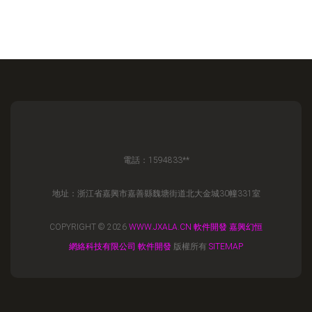
電話：1594833**
地址：浙江省嘉興市嘉善縣魏塘街道北大金城30幢331室
COPYRIGHT © 2026
WWW.JXALA.CN
軟件開發
嘉興幻恒
網絡科技有限公司
軟件開發
版權所有
SITEMAP