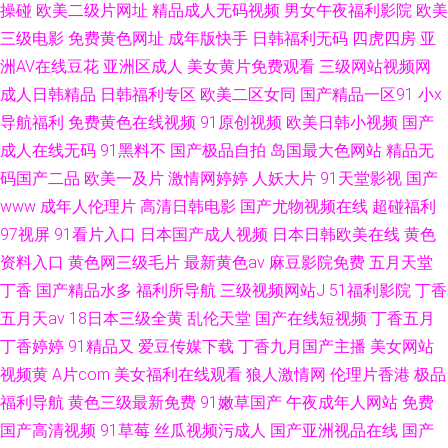
操碰
欧美二级片网址
精品成人无码视频
男女午夜福利影院
欧美
三级电影
免费黄色网址
成年版快手
日韩福利无码
四虎四房
亚
洲AV在线豆花
亚洲区成人
美女黄片免费观看
三级网站视频网
成人日韩精品
日韩福利专区
欧美二区女同
国产精品一区91
小x
导航福利
免费黄色在线视频
91原创视频
欧美日韩小视频
国产
成人在线无码
91黑料不
国产极品自拍
岛国最大色网站
精品无
码国产二品
欧美一及片
激情网婷婷
人妖大片
91天堂影视
国产
www
成年人伦理片
高清日韩电影
国产尤物视频在线
超碰福利
97视屏
91看片入口
日本国产成人视频
日本日韩欧美在线
黄色
资料入口
黄色网三级毛片
最新黄色av
麻豆影院免费
五月天堂
丁香
国产精品水多
福利所导航
三级视频网站J
51福利影院
丁香
五月天av
18日本三级全黄
乱伦天堂
国产在线短视频
丁香五月
丁香婷婷
91精品又
爱豆传媒下载
丁香九月国产主播
美女网站
视频黄
A片com
美女福利在线观看
狼人激情网
伦理片香港
极品
福利导航
黄色三级最新免费
91嫩草国产
午夜成年人网站
免费
国产高清视频
91草莓
丝瓜视频污成人
国产亚洲视品在线
国产