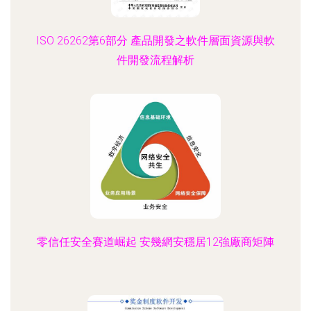
ISO 26262第6部分 產品開發之軟件層面資源與軟
件開發流程解析
零信任安全賽道崛起 安幾網安穩居12強廠商矩陣