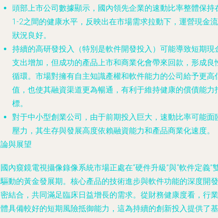
頭部上市公司數據顯示，國內領先企業的速動比率整體保持
1-2之間的健康水平，反映出在市場需求拉動下，運營現金流
狀況良好。
持續的高研發投入（特別是軟件開發投入）可能導致短期現
支出增加，但成功的產品上市和商業化會帶來回款，形成良
循環。市場對擁有自主知識產權和軟件能力的公司給予更高
值，也使其融資渠道更為暢通，有利于維持健康的償債能力
標。
對于中小型創業公司，由于前期投入巨大，速動比率可能面
壓力，其生存與發展高度依賴融資能力和產品商業化速度。
結論與展望
國內窺鏡電視攝像錄像系統市場正處在“硬件升級”與“軟件定義”
輪驅動的黃金發展期。核心產品的技術進步與軟件功能的深度開
緊密結合，共同滿足臨床日益增長的需求。從財務健康度看，行
整體具備較好的短期風險抵御能力，這為持續的創新投入提供了