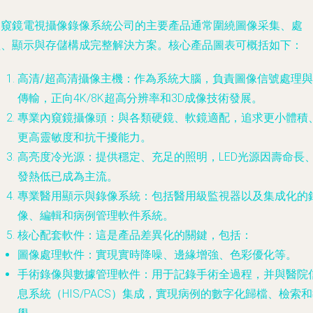
內窺鏡電視攝像錄像系統公司的主要產品通常圍繞圖像采集、處
理、顯示與存儲構成完整解決方案。核心產品圖表可概括如下：
高清/超高清攝像主機
：作為系統大腦，負責圖像信號處理與
傳輸，正向4K/8K超高分辨率和3D成像技術發展。
專業內窺鏡攝像頭
：與各類硬鏡、軟鏡適配，追求更小體積
更高靈敏度和抗干擾能力。
高亮度冷光源
：提供穩定、充足的照明，LED光源因壽命長
發熱低已成為主流。
專業醫用顯示與錄像系統
：包括醫用級監視器以及集成化的
像、編輯和病例管理軟件系統。
核心配套軟件
：這是產品差異化的關鍵，包括：
圖像處理軟件
：實現實時降噪、邊緣增強、色彩優化等。
手術錄像與數據管理軟件
：用于記錄手術全過程，并與醫院
息系統（HIS/PACS）集成，實現病例的數字化歸檔、檢索