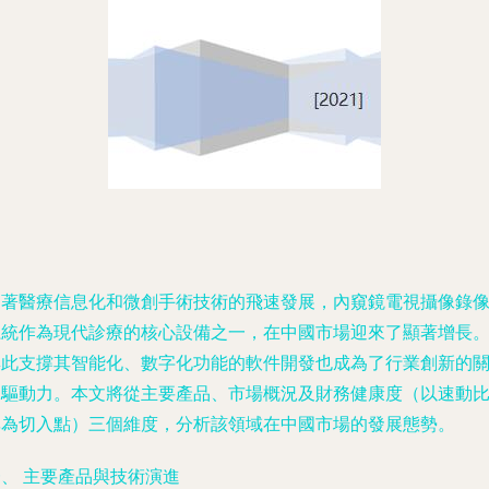
隨著醫療信息化和微創手術技術的飛速發展，內窺鏡電視攝像錄
系統作為現代診療的核心設備之一，在中國市場迎來了顯著增長
與此支撐其智能化、數字化功能的軟件開發也成為了行業創新的
鍵驅動力。本文將從主要產品、市場概況及財務健康度（以速動
率為切入點）三個維度，分析該領域在中國市場的發展態勢。
、 主要產品與技術演進