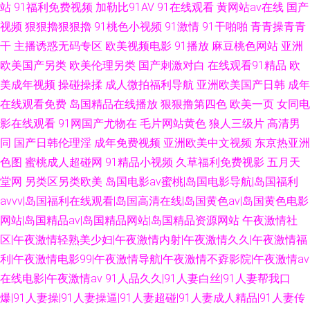
站
91福利免费视频
加勒比91AV
91在线观看
黄网站av在线
国产
视频
狠狠擼狠狠擼
91桃色小视频
91激情
91干啪啪
青青操青青
干
主播诱惑无码专区
欧美视频电影
91播放
麻豆桃色网站
亚洲
欧美国产另类
欧美伦理另类
国产刺激对白
在线观看91精品
欧
美成年视频
操碰操揉
成人微拍福利导航
亚洲欧美国产日韩
成年
在线观看免费
岛国精品在线播放
狠狠撸第四色
欧美一页
女同电
影在线观看
91网国产尤物在
毛片网站黄色
狼人三级片
高清男
同
国产日韩伦理淫
成年免费视频
亚洲欧美中文视频
东京热亚洲
色图
蜜桃成人超碰网
91精品小视频
久草福利免费视影
五月天
堂网
另类区另类欧美
岛国电影av蜜桃|岛国电影导航|岛国福利
avvv|岛国福利在线观看|岛国高清在线|岛国黄色av|岛国黄色电影
网站|岛国精品av|岛国精品网站|岛国精品资源网站
午夜激情社
区|午夜激情轻熟美少妇|午夜激情内射|午夜激情久久|午夜激情福
利|午夜激情电影99|午夜激情导航|午夜激情不孬影院|午夜激情av
在线电影|午夜激情av
91人品久久|91人妻白丝|91人妻帮我口
爆|91人妻操|91人妻操逼|91人妻超碰|91人妻成人精品|91人妻传