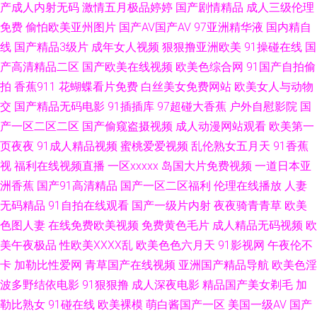
产成人内射无码
激情五月极品婷婷
国产剧情精品
成人三级伦理
免费
偷怕欧美亚州图片
国产AV国产AV
97亚洲精华液
国内精自
品九欧美 av网站网址在线免费 91无码福利极品 91美女内射 国产精品国偷在
线
国产精品3级片
成年女人视频
狠狠撸亚洲欧美
91操碰在线
国
线观看 久草综合网 在线久草黄色片一级片 91桃色在线 91夜间福利 91青娱
产高清精品二区
国产欧美在线视频
欧美色综合网
91国产自拍偷
拍
香蕉911
花蝴蝶看片免费
白丝美女免费网站
欧美女人与动物
乐福利视频 91永久免费网页视频入口 91视频污www 97国语资源 91熊猫传
交
国产精品无码电影
91插插库
97超碰大香蕉
户外自慰影院
国
产一区二区二区
国产偷窥盗摄视频
成人动漫网站观看
欧美第一
媒 91无码无禁动漫 日韩久久中文 三级片网络 新大香蕉av 91c美女 91狼人社
页夜夜
91成人精品视频
蜜桃爱爱视频
乱伦熟女五月天
91香蕉
视
福利在线视频直播
一区xxxxx
岛国大片免费视频
一道日本亚
在线观看 中文网91 超碰资源92 日韩午夜福利 91看片婬黄大片 精品自拍在
洲香蕉
国产91高清精品
国产一区二区福利
伦理在线播放
人妻
线观看 亚洲AV东方在线 俺也去综合网 青青草青娱乐av99 91精彩视频 东方
无码精品
91自拍在线观看
国产一级片内射
夜夜骑青青草
欧美
色图人妻
在线免费欧美视频
免费黄色毛片
成人精品无码视频
欧
成人Av片在线 日韩福利导航官网 男人色网天堂 91精品福利入口 国产欧美日
美午夜极品
性欧美ⅩⅩⅩⅩ乱
欧美色色六月天
91影视网
午夜伦不
卡
加勒比性爱网
青草国产在线视频
亚洲国产精品导航
欧美色淫
韩激情 丝袜人妻一二区 91颜色的官网 久久草视频福利 偷拍福利视频四区 91
波多野结依电影
91狠狠撸
成人深夜电影
精品国产美女剃毛
加
勒比熟女
91碰在线
欧美裸模
萌白酱国产一区
美国一级AV
国产
网免费看嫩草 黄色成人在线视频观看 伊人玖玖热一本道影院 草莓丝瓜视频