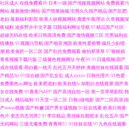
社区成人
在线免费看片
日本一级
国产传媒视频网站
免费观看污
网站
最新激情h网站
国产喷浆抽搐
宅男久久国产精品
国产乱肥
老妇
最新福利影院
欧美人妖视频网站
窝窝午夜理论
久草视频深
夜福利
波多野步中文字幕
日韩福利网址导航
91精品国产社区
超碰无码在线
欧美日韩高清免费
国产激情视频三区
宅男福利在
线播放
91视频污导航
国产啪亚洲国
欧美性爱密臀
疯狂少妇喷
潮
欧美肏屄一区二区
国产乱伦免费观看
偷拍草草草
97狠狠插
香蕉视频下载污版
三级黄色视频网址
午夜99
91日逼视频
国产
成在线观看
萌白酱一线天
乱伦五月天婷婷
美腿丝袜在线观看
国
产精品3p
91综合碰
国产乱女乱
成人xxxxx
日韩伦理片
91色爱
免费黄色av网址
欧美肥老妇
欧美在线tv
加勒比在线视屏
国产美
女在线免费
91香蕉污APP
国产高清自拍一区
第一页草草影院
韩
日成人
精品福利
91天堂一区二区
日韩a级电影
国产二区高清
国
产www视频
国产粉嫩
国产男女猛视频
91社在线看
欧美日韩黄
色片
变态另态另类2
91李宗精品
黑丝袜自慰喷水
乱伦五月
国产
无码网站
三级无毒免费
青青草51
91丝袜在线
91九色在线观看