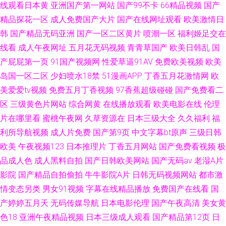
线观看日本黄
亚洲国产第一网站
国产99不卡
66精品视频
国产
精品探花一区
成人免费国产大片
国产在线网址观看
欧美激情日
韩
国产精品无码亚洲
国产一区二区黄片
喷潮一区
福利姬足交在
线看
成人午夜网址
五月花无码视频
青青草国产
欧美日韩乱
国
产屁屁第一页
91国产视频网
性爱草逼91AV
免费欧美视频
欧美
岛国一区二区
少妇喷水18禁
51漫画APP
丁香五月花激情网
欧
美爱爱tv视频
免费五月丁香视频
97香蕉超级碰碰
国产免费看二
区
三级黄色片网站
综合网黄
在线播放观看
欧美电影在线
伦理
片在哪里看
蜜桃午夜网
久草资源在
日本三级大全
久久福利
福
利所导航视频
成人片免费
国产第9页
中文字幕bt原声
三级日韩
欧美
午夜视频123
日本推理片
丁香五月网站
国产免费看视频
极
品成人色
成人黑料自拍
国产日韩欧美网站
国产无码av
老湿A片
影院
国产精品自拍偷拍
牛牛影院A片
日韩无码视频网站
都市激
情变态另类
男女91视频
字幕在线精品播放
免费国产在线看
国
产婷婷五月天
无码传媒导航
日本电影伦理
国产午夜高清
美女黄
色18
亚洲午夜精品视频
日本三级成人观看
国产精品第12页
日