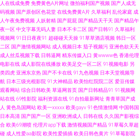
人在线成免费
免费黄色A片网址
微拍福利国产视频
国产人成无
码视频
国产原创区色花堂
在线免费黄A片
久草福利
乱伦家庭
成
网站 日本乱码 91免费观看 国产精品永久 日韩免费成人网 91美女逼 福利片
人午夜免费视频
人妖射精
国产屁屁
国产精品天干天
国产精品午
区入口 日韩一本道旡码AⅤ 91老熟妇 国产精品久久无人区 午夜福利国产一区
夜一区
中文字幕无码人妻
日本不卡二区
国产日韩91
久草福利
视频网
91日日夜夜91
超碰碰天天操
91草草酒店视频
韩日一区
肏屄视频网址 欧美日韩蜜桃一区 91P0RN九色熟女 东方四虎一区二区三区
二区
国产激情视频网站
成人视频日本
茄子视频污
亚洲色欲天天
成人丝瓜视频下载
日韩逼网
精东传媒入口
黄wwww色
香港伦理
日韩无毛 91精品国产高清久久 国产亚洲日本欧美 瑟涩视频肉h 91娱乐综合
电影在线
成人影院在线播放
欧美足交一区二区
91视频电影
另
类四虎
亚洲东京热
国产不卡在线
91九色视频
日本天堂视频导
网 免费小视频在线观看 91超碰在线观看 国产14页 91干逼电影 日韩精品首
航
日本三级光棍影院
91大神精品
欧美怡红院院二区
爱豆传媒
观看网站
综合日韩欧美
草逼网首页
国产日韩精品91
91视频网
页 91久久国产人妖系列 国产偷自区 亚洲精品无码一区二 99视频在线你懂得
站在线
69性影院
福利资源在线
91自拍最新网址
青青草国产成
伦理深喉 有码中字 ts米兰黑丝另类 人人操超碰 免费阿Ⅴ 91超碰青娱乐 成人
人
黄色岛国网站
欧美一xxxxx
欧美gayv
91色情激情网
中国韩国
日本高清
国产国产一区
亚洲欧洲成人
日韩在线
久久国产影视综
91制服社区 91爱露出 国产91视频福利 大香蕉视频操啪 草莓视频vt 黄色看片
合
欧美69潮喷
伦理片app下载
激情视频国产精品
91草莓久草超
碰
成人性爱aa影院
欧美性爱插插
欧美日韩色黄片
91草莓影院
激情综合网激情九月 男人女人性天堂α 日韩成人网站欧美网站 先锋Av中文区