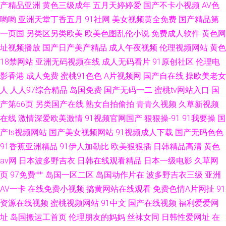
产精品亚洲
黄色三级成年
五月天婷婷爱
国产不卡小视频
AV色
哟哟
亚洲天堂丁香五月
91社网
美女视频黄全免费
国产精品第
一页国
另类区另类欧美
欧美色图乱伦小说
免费成人软件
黄色网
址视频播放
国产日产美产精品
成人午夜视频
伦理视频网站
黄色
18禁网站
亚洲无码视频在线
成人无码看片
91原创社区
伦理电
影香港
成人免费
蜜桃91色色
A片视频网
国产自在线
操欧美老女
人
人人97综合精品
岛国免费
国产无码一二
蜜桃tv网站入口
国
产第66页
另类国产在线
熟女自拍偷拍
青青久视频
久草新视频
在线
激情深爱欧美激情
91视频官网国产
狠狠操-91
91我要操
国
产ts视频网站
国产美女视频网站
91视频成人下载
国产无码色色
91香蕉亚洲精品
91伊人加勒比
欧美狠狠插
日韩精品高清
黄色
av网
日本波多野吉衣
日韩在线观看精品
日本一级电影
久草网
页
97免费艹
岛国一区二区
岛国动作片在
波多野吉衣三级
亚洲
AV一卡
在线免费小视频
搞黄网站在线观看
免费色情A片网扯
91
资源在线视频
蜜桃视频网站
91中文
国产在线视频
福利爱爱网
址
岛国搬运工首页
伦理朋友的妈妈
丝袜女同
日韩性爱网址
在