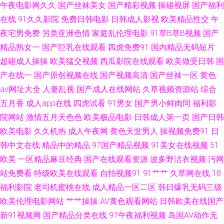
午夜电影网久久
国产丝袜美女
国产精彩视频
操碰视屏
国产福利
在线
91久久影院
免费日韩电影
日韩成人影视
欧美精品性交
午
91熟女视频福利 欧美成人一区 91工厂直播 国产91页 日韩综合专区 91尤物
夜宅男免费
另类亚洲色情
家庭乱伦理电影
91草B草B视频
国产
在线探花 欧美第一福利 91夫妻视频在线观看 黄色小视频一二区 91av95 国
精品熟女一
国产巨乳在线观看
四虎免费91
国内精品无码短片
超碰成人操操
欧美猛交视频
西瓜影院在线观看
欧美做受日韩
国
产精品污 无码欧美一区 91熊猫在线免费观看 欧美日韩第一色 91的美女视频
产在线一
国产原创视频在线
国产视频高清
国产丝袜一区
黄色
av网址大全
人妻乱视
国产成人在线网站
久草视频资源站
综合
国产黑丝在线观看网站 少妇精品一区二区 91在线视频免费观看者 日韩成人
五月香
成人app在线
四虎试看
91男女
国产男小鲜肉同
福利影
院网站
激情五月天色色
欧美极品电影
日韩成人第一页
国产日韩
网址 91久久a欧美 黑料有码 99福利视频导航网站 瑟涩视频肉h 91素人约啪
欧美电影
久久机热
成人午夜网
黄色天堂男人
操视频免费91
日
韩中文在线
精品中的精品
97国产精品视频
91美女在线视频
51
系列 久久国产精品国语对白 91茄子在线看 久草视频网站 中日韩成人在线不
欧美
一区精品麻豆经典
国产在线观看资源
波多野洁衣视频
污网
卡 成人另类亚洲欧美 日韩中文字幕婷婷综合 五月婷婷色网 97资总站中文字
站免费看
特级欧美在线观看
自拍视频91
91艹艹
久草网在线
18
福利影院
老司机蜜桃在线
成人精品一区二区
韩日爆乳无码三级
幕 福利成人AV导航 黑料第一页 肏屄直播表演黑料 91线看视频 国产第18页
欧美伦理电影网站
艹艹操操
AV黄色观看网站
日韩欧美在线国产
新91视频网
国产精品分类在线
97午夜福利视频
岛国AV动作无
黑人福利导航 www草莓视频 97久久免费视频 不卡人Av AV视屏观看 成AV人