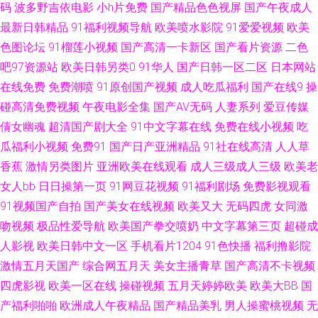
码
波多野吉依电影
小h片免费
国产精品色色视屏
国产午夜成人
最新日韩精品
91福利视频导航
欧美喷水影院
91爱爱视频
欧美
不卡在线 日韩精品在线视频 亚洲欧美九区 91大神免费网址 夜色91尤物 精品
色图论坛
91榴莲小视频
国产高清一卡新区
国产看片资源
二色
吧97资源站
欧美日韩另类0
91华人
国产日韩一区二区
日本网站
国产自产拍在线观 91se在线 国产91福利在线观看 超碰91人人 三级片现场主
在线免费
免费潮喷
91原创国产视频
成人吃瓜福利
国产在线9
操
播 91视频入口 男女AV 91探花国产在线 欧美123日韩 69福利姬在线观看 91
碰高清免费视频
午夜电影全集
国产AV无码
人妻系列
爱豆传媒
倩女幽魂
超清国产剧大全
91中文字幕在线
免费在线小视频
吃
白丝美女视频 国产Av级福利 91网精品 男人的天堂A片 91精品丝袜国产 狠狠
瓜福利小视频
免费91
国产日产亚洲精品
91社在线高清
人人草
香蕉
激情另类图片
亚洲欧美在线观看
成人三级成人三级
欧美老
艹狠狠 在线观看啪啪视频 一本道娱乐网 激情文学怡春院 91插插插精品 女人
女人bb
日日操第一页
91网豆花视频
91福利剧场
免费影视观看
91视频国产自拍
国产美女在线视频
欧美又大
无码四虎
女同激
资源网 av资源天堂 五月婷婷干干干 久草视频好吊日综合色 91在线视频免费
吻视频
极品性爱导航
欧美国产拳交喷奶
中文字幕第三页
超碰成
51黑科福利社 国外碰视频网站91 91超碰在线观导航 国产精品一区不卡色
人影视
欧美日韩中文一区
手机看片1204
91色快播
福利撸影院
激情五月天国产
综合网五月天
美女主播青草
国产高清不卡视频
91福利无 欧美ay性爱 91网址黄w 欧美做爱在线 92国产福利 先锋影音资源
四虎影视
欧美一区在线
操碰视频
五月天婷婷欧美
欧美大BB
国
产福利啪啪
欧洲成人午夜精品
国产精品美乳
男人操蜜桃视频
无
AV站 抖阴极品入口 丝袜人妻一二区 99黄色免费视频 天堂福利av 老湿影院激