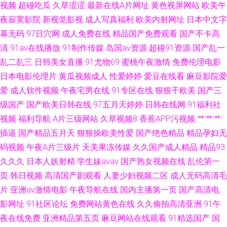
视频
超碰吃瓜
久草涩涩
最新在线A片网址
黄色视屏网站
欧美午
夜寂寞影院
新视觉影视
成人写真福利
欧美内射网址
日本中文字
女 草莓视频免费在线观看 91丁香视频 欧美性猛交一二三区 www尤物视频
幕无码
97日穴网
成人免费在线
精品国产免费观看
国产不卡高
清
91av在线播放
91制作传媒
岛国av资源
超碰91资源
国产乱一
在线观看你懂得 狼友基地AV大香蕉 探花的搜索结果91n 韩日特级av 91豆花
乱二乱三
日韩美女直播
91尤物69
蜜桃午夜激情
免费伦理电影
日本电影伦理片
黄瓜视频成人
性爱婷婷
爱豆在线看
麻豆影院爱
在线观看 日韩欧美超碰 国产免费AV资源 91社区在线播放 日本一本道色图
爱
成人软件视频
午夜宅男在线
91专区在线
狠狠干欧美
国产三
www99热色com 午夜精品九九 国产91日本精品 91av赵恩静
级国产
国产欧美日韩在线
97五月天婷婷
日韩在线网
91福利社
视频
福利导航
A片三级网站
久草视频8
香蕉APP污视频
艹艹艹
插逼
国产精品五月天
狠狠操欧美性爱
国产绝色精品
精品孕妇无
码视频
午夜A片三级片
天美果冻传媒
久久国产成人精品
精品93
久久久
日本人妖射精
学生妹avav
国产熟女视频在线
乱伦第一
页
韩日视频
高清国产剧观看
人妻少妇视频二区
成人无码高清毛
片
亚洲av激情电影
午夜导航在线
国内主播第一页
国产高清电
影网址
91社区论坛
免费网站黄色在线
久久偷拍高清亚洲
91午
夜在线免费
亚洲精品第五页
麻豆网站在线观看
91精选国产
国