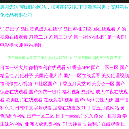
感谢您访问我们的网站，您可能还对以下资源感兴趣：安顺窖牧
化妆品有限公司
91岛国|91岛国黄色成人在线|91岛国蜜桃|91岛国在线观看|91的
视频在线观看|91第二页|91第三页|91第一社区在线|91第一页|91
电影撸大师
网站地图
日本一级大片
微拍福利在线观看
91香蕉APP
国产二区三区
国产
91情侣超碰 欧美日韩综合精品无 www成人19一区 蜜桃福利网 91啦操全 免
精品性
乱伦种子
美国伦理大片
国产二区在线观看
美女伦理视频
费日韩特黄 大香蕉97伊人 黑丝人妖TS红杏 91国产福利 国内产品免费 夜夜
福利偷拍小视频
91社区国产
丁香五月天堂
欧美变态一区
国产
综合在线观看
国产免费一级片
福利视频资源站
成人午夜在线观
福利导航 俺去啦俺去撸 日韩无码地址一地址二 91在线精品观看视频 久久偷
看
欧美图片在线观看
在线观看h视频
国产a级0
变性人妖
国产福
利永久
日韩中文字幕观看
足交在线播放91
丁香五月色网站
黄
拍 91av豆花 东京热福利电影在线 欧洲人人摸 91嫩草嫩草蜜桃久久 极品美女
色3级抢网站
国产一区二区
日本一级婬片
久久免费手机视频
学
生妹Av网站
亚洲人成免费网站
91大神自拍
福利片在线观看
国
精品 91福利导航微拍 国产熟女久久精品 五月色婷婷网址 91视频精选 久久精