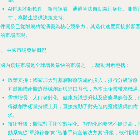
學。
AI輔助診斷軟件
：新興領域，通過算法自動識別病灶、測量
寸，為醫生提供決策支持。
軟件開發已從附屬功能演變為核心競爭力，其迭代速度直接影響
品的市場表現。
、 中國市場發展概況
中國內窺鏡市場是全球增長最快的市場之一，驅動因素包括：
政策支持
：國家加大對基層醫療設施的投入，推行分級診療
并鼓勵國產醫療器械創新與進口替代，為本土企業帶來機遇
需求增長
：人口老齡化、健康意識提升以及癌癥早篩普及，
得微創手術量持續上升，直接拉動了對先進內窺鏡設備的需
求。
技術升級
：醫院對手術室數字化、智能化的要求不斷提高，
動系統從“單純錄像”向“智能手術室解決方案”升級，軟件開發