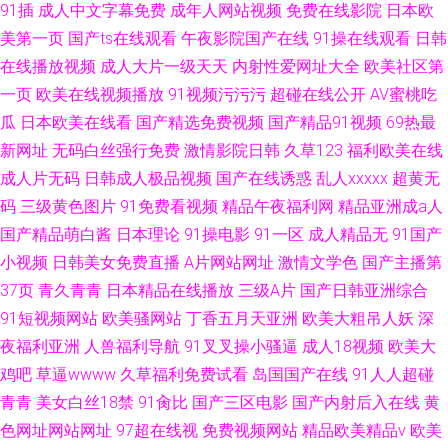
91插
成人中文字幕免费
成年人网站视频
免费在线影院
日本欧
美第一页
国产ts在线观看
午夜影院国产在线
91操在线观看
日韩
在线播放视频
成人大片一级天天
内射性爱网址大全
欧美社区第
一页
欧美在线视频播放
91视频污污污
超碰在线公开
AV蜜桃吃
瓜
日本欧美在线看
国产精选免费视频
国产精品91视频
69热最
新网址
无码白丝强行免费
激情影院日韩
久草123
福利欧美在线
成人片无码
日韩成人极品视频
国产在线诱惑
乱人xxxxx
超黄无
码
三级黄色图片
91免费看视频
精品午夜福利网
精品亚洲成a人
国产精品萌白酱
日本理论
91操电影
91一区
成人精品无
91国产
小视频
日韩美女免费直播
A片网站网址
激情文学色
国产主播第
37页
青久青青
日本精品在线播放
三级A片
国产日韩亚洲综合
91短视频网站
欧美骚网站
丁香五月天亚洲
欧美大粗吊人妖
深
夜福利亚洲
人兽福利导航
91叉叉操小骚逼
成人18视频
欧美大
鸡吧
草逼wwww
久草福利免费试看
岛国国产在线
91人人超碰
青青
美女白丝18禁
91肏比
国产三区电影
国产内射后入在线
黄
色网址网站网址
97超在线视
免费视频网站
精品欧美精品v
欧美